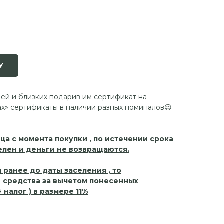
У
ей и близких подарив им сертификат на
х» сертификаты в наличии разных номиналов😉
ца с момента покупки , по истечении срока
елен и деньги не возвращаются.
и ранее до даты заселения , то
средства за вычетом понесенных
 налог ) в размере 11%